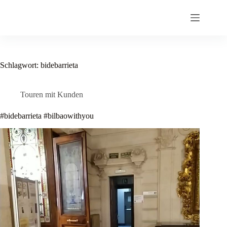
Zum
Inhalt
springen
Schlagwort:
bidebarrieta
Touren mit Kunden
#bidebarrieta #bilbaowithyou