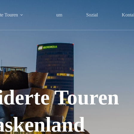
te Touren
um
Sozial
Konta
derte Touren
askenland