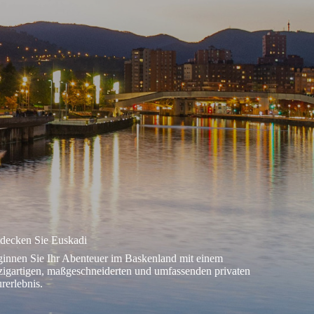
decken Sie Euskadi
innen Sie Ihr Abenteuer im Baskenland mit einem
zigartigen, maßgeschneiderten und umfassenden privaten
rerlebnis.