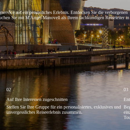
rservice auf ein persönliches Erlebnis. Entdecken Sie die verborgenen
uchen Sie mit M'Angel Manovell als Ihrem fachkundigen Reiseleiter in
02
03
Auf Ihre Interessen zugeschnitten
Ent
Stellen Sie Ihre Gruppe für ein personalisiertes, exklusives und
Beg
unvergessliches Reiseerlebnis zusammen.
ein
Tou