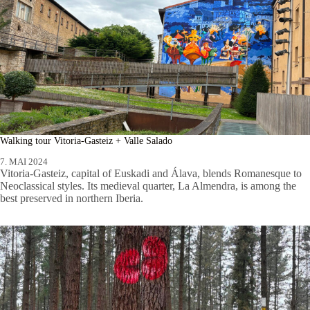
Walking tour Vitoria-Gasteiz + Valle Salado
7. MAI 2024
Vitoria-Gasteiz, capital of Euskadi and Álava, blends Romanesque to
Neoclassical styles. Its medieval quarter, La Almendra, is among the
best preserved in northern Iberia.