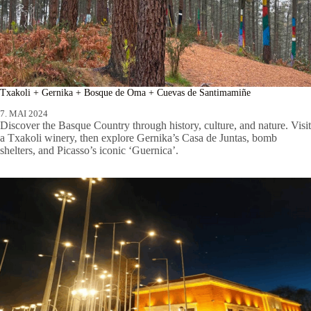
Txakoli + Gernika + Bosque de Oma + Cuevas de Santimamiñe
7. MAI 2024
Discover the Basque Country through history, culture, and nature. Visit
a Txakoli winery, then explore Gernika’s Casa de Juntas, bomb
shelters, and Picasso’s iconic ‘Guernica’.