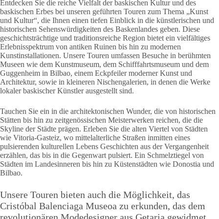
Entdecken Sie die reiche Vielfalt der baskischen Kultur und des
baskischen Erbes bei unseren geführten Touren zum Thema „Kunst
und Kultur“, die Ihnen einen tiefen Einblick in die künstlerischen und
historischen Sehenswürdigkeiten des Baskenlandes geben. Diese
geschichtsträchtige und traditionsreiche Region bietet ein vielfältiges
Erlebnisspektrum von antiken Ruinen bis hin zu modernen
Kunstinstallationen. Unsere Touren umfassen Besuche in berühmten
Museen wie dem Kunstmuseum, dem Schifffahrtsmuseum und dem
Guggenheim in Bilbao, einem Eckpfeiler moderner Kunst und
Architektur, sowie in kleineren Nischengalerien, in denen die Werke
lokaler baskischer Künstler ausgestellt sind.
Tauchen Sie ein in die architektonischen Wunder, die von historischen
Stätten bis hin zu zeitgenössischen Meisterwerken reichen, die die
Skyline der Städte prägen. Erleben Sie die alten Viertel von Städten
wie Vitoria-Gasteiz, wo mittelalterliche Straßen inmitten eines
pulsierenden kulturellen Lebens Geschichten aus der Vergangenheit
erzählen, das bis in die Gegenwart pulsiert. Ein Schmelztiegel von
Städten im Landesinneren bis hin zu Küstenstädten wie Donostia und
Bilbao.
Unsere Touren bieten auch die Möglichkeit, das
Cristóbal Balenciaga Museoa zu erkunden, das dem
revolutionären Modedesigner aus Getaria gewidmet