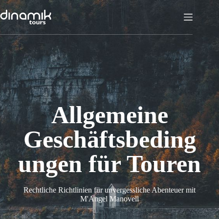
Zum
Inhalt
springen
Allgemeine
Geschäftsbeding
ungen für Touren
Rechtliche Richtlinien für unvergessliche Abenteuer mit
M'Angel Manovell