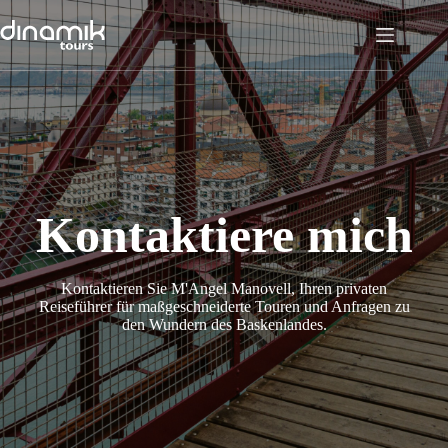
Zum
Inhalt
springen
Kontaktiere mich
Kontaktieren Sie M'Angel Manovell, Ihren privaten
Reiseführer für maßgeschneiderte Touren und Anfragen zu
den Wundern des Baskenlandes.