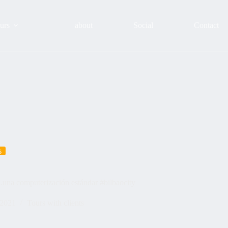
urs
about
Social
Contact
s
 …una computerización estándar #bilbaocity
 2021
Tours with clients