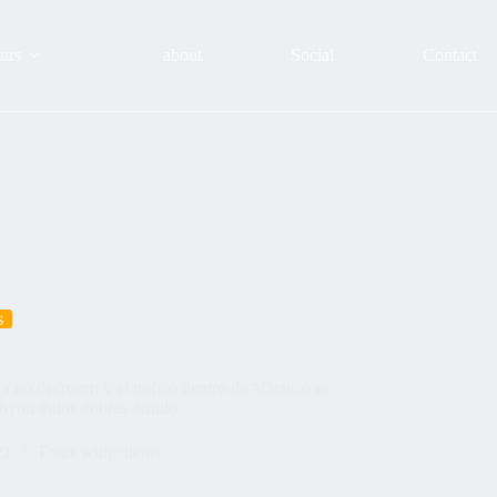
urs
about
Social
Contact
s
ura no decrecen y el tráfico dentro de #Deusto es
hyou #tilos #obras #ruido
21
Tours with clients