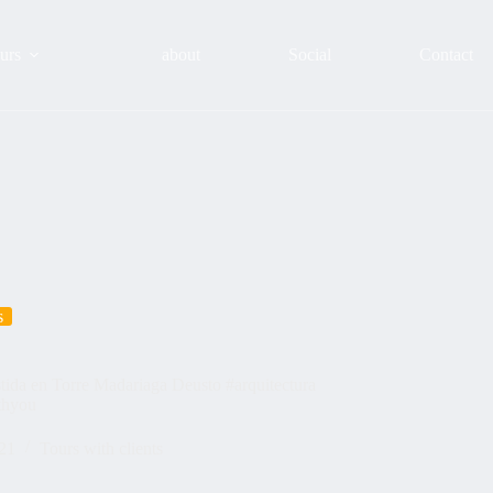
urs
about
Social
Contact
s
stida en Torre Madariaga Deusto #arquitectura
thyou
021
Tours with clients