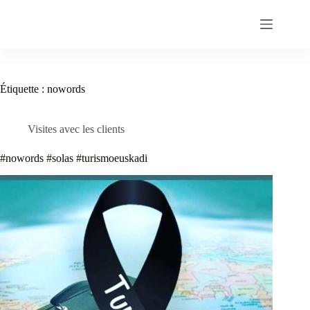
Passer
au
contenu
Étiquette :
nowords
Visites avec les clients
#nowords #solas #turismoeuskadi