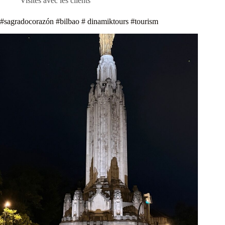
Visites avec les clients
#sagradocorazón #bilbao # dinamiktours #tourism