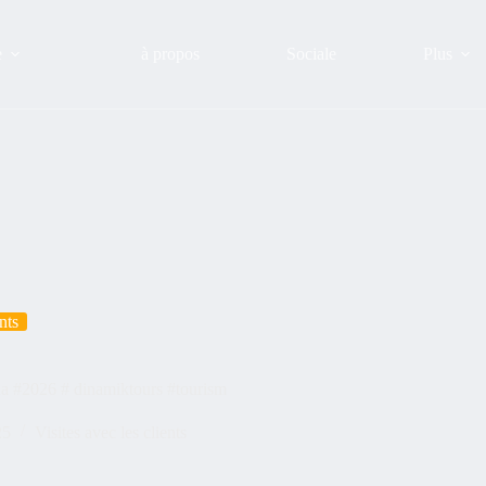
e
à propos
Sociale
Plus
nts
da #2026 # dinamiktours #tourism
25
Visites avec les clients