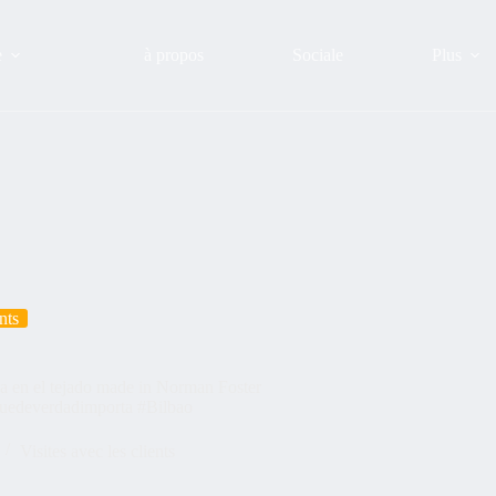
e
à propos
Sociale
Plus
nts
a en el tejado made in Norman Foster
quedeverdadimporta #Bilbao
Visites avec les clients