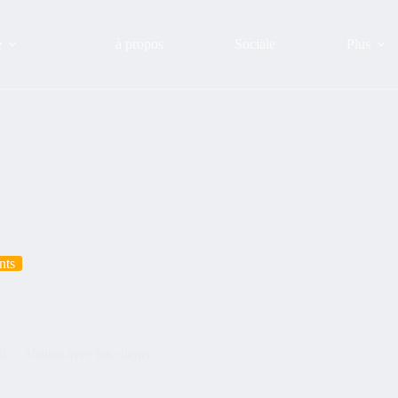
e
à propos
Sociale
Plus
nts
20
Visites avec les clients