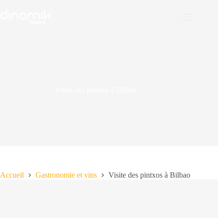
Passer
au
contenu
Visite des pintxos à Bilbao
Accueil
Gastronomie et vins
Visite des pintxos à Bilbao