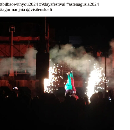
#bilbaowithyou2024 #9daysfestival #astenagusia2024
#agurmarijaia @visiteuskadi