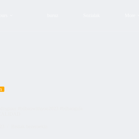
ours
buruz
Sozialak
More
n
uidingtour #bilbaowithyou2023 #bilbaoguía
deCALIDAD
023
Bisitak bezeroekin