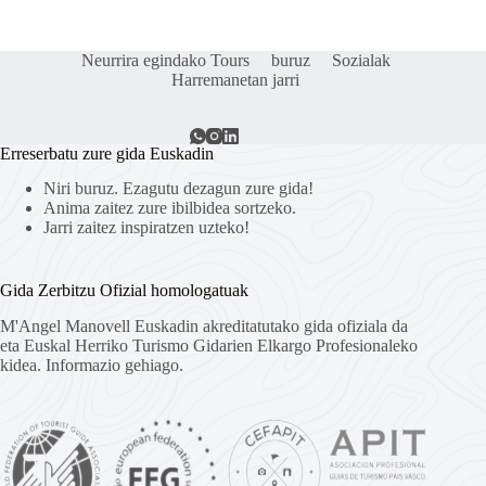
Neurrira egindako Tours
buruz
Sozialak
Harremanetan jarri
Erreserbatu zure gida Euskadin
Niri buruz. Ezagutu dezagun zure gida!
Anima zaitez zure ibilbidea sortzeko.
Jarri zaitez inspiratzen uzteko!
Gida Zerbitzu Ofizial homologatuak
M'Angel Manovell Euskadin akreditatutako gida ofiziala da
eta Euskal Herriko Turismo Gidarien Elkargo Profesionaleko
kidea.
Informazio gehiago.