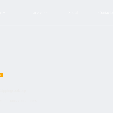
a
acerca de
Social
Contacto
s
trippingcoolcorp
26
Tours con clientes