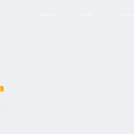
a
acerca de
Social
Contacto
s
ktours
25
Tours con clientes