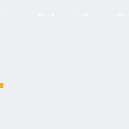
a
acerca de
Social
Contacto
s
CUP #dinamiktours .eus
25
Tours con clientes