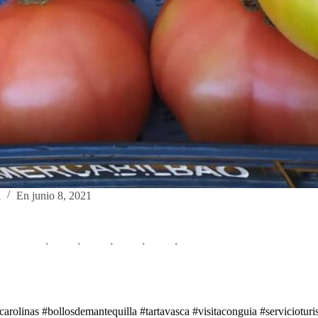
l
En
junio 8, 2021
 #carolinas #bollosdemantequilla #tartavasca #visitaconguia #serviciotur