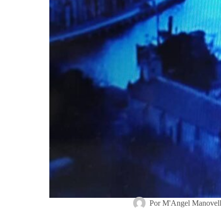
Por
M'Angel Manovel