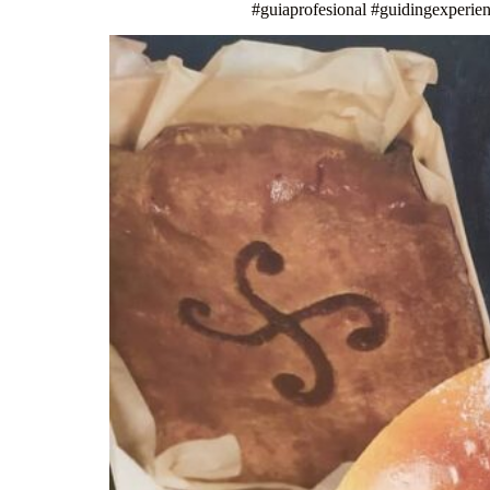
#guiaprofesional #guidingexperienc