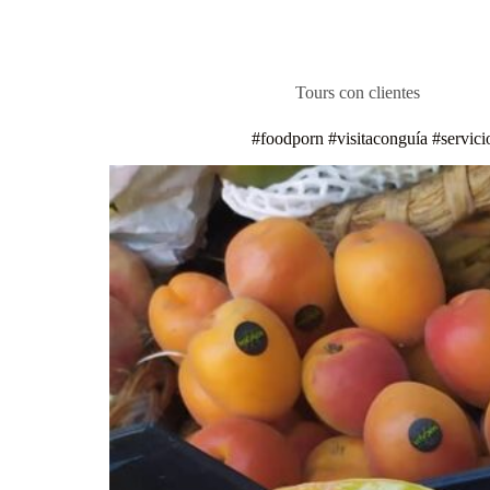
Tours con clientes
#foodporn #visitaconguía #servic