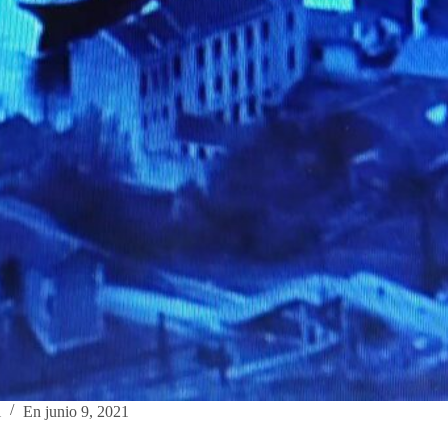
l
En
junio 9, 2021