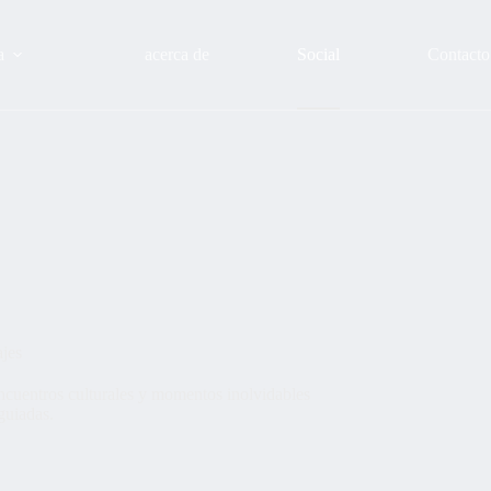
a
acerca de
Social
Contacto
ajes
ncuentros culturales y momentos inolvidables
guiadas.