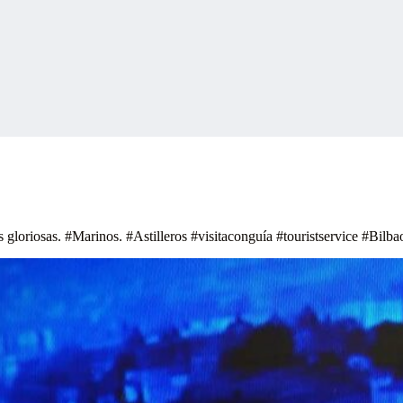
 gloriosas. #Marinos. #Astilleros #visitaconguía #touristservice #Bilb